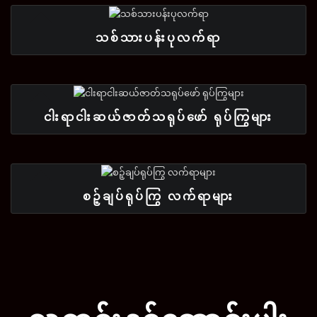
သစ်သားပန်းပုလက်ရာ
ငါးရာငါးဆယ်ဇာတ်သရုပ်ဖော် ရုပ်ကြွများ
စဉ့်ချပ်ရုပ်ကြွ လက်ရာများ