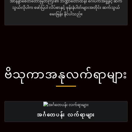
အာနန္ဒာစေတီတော်မြတ်ကြီး၏ ဘဏ္ဍာတော်ထိန်း ဂေါပကအဖွဲ့နှင့် ဆက်
သွယ်လိုပါက ဖော်ပြပါ လိပ်စာနှင့် ဖုန်းနံပါတ်များအတိုင်း ဆက်သွယ်
မေးမြန်း နိုင်ပါသည်။
ဗိသုကာအနုလက်ရာများ
အင်္ဂတေပန်း လက်ရာများ