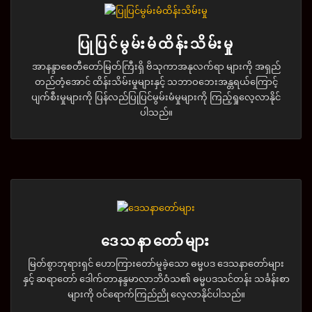
ပြုပြင်မွမ်းမံထိန်းသိမ်းမှု
အာနန္ဒာစေတီတော်မြတ်ကြီးရှိ ဗိသုကာအနုလက်ရာ များကို အရှည်
တည်တံ့အောင် ထိန်းသိမ်းမှုများနှင့် သဘာဝဘေးအန္တရယ်ကြောင့်
ပျက်စီးမှုများကို ပြန်လည်ပြုပြင်မွမ်းမံမှုများကို ကြည့်ရှုလေ့လာနိုင်
ပါသည်။
ဒေသနာတော်များ
မြတ်စွာဘုရားရှင် ဟောကြားတော်မူခဲ့သော ဓမ္မပဒ ဒေသနာတော်များ
နှင့် ဆရာတော် ဒေါက်တာနန္ဒမာလာဘိဝံသ၏ ဓမ္မပဒသင်တန်း သင်္ခန်းစာ
များကို ဝင်ရောက်ကြည်ညို လေ့လာနိုင်ပါသည်။