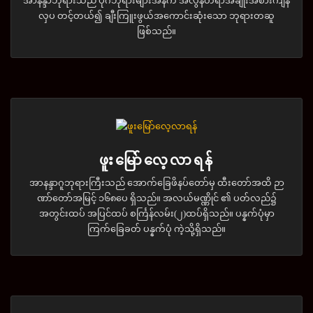
အာနန္ဒာဘုရားသည် ပုဂံဘုရားများအနက် အလွန်တရာအချိုးအစားကျန
လှပ တင့်တယ်၍ ချီးကြူးဖွယ်အကောင်းဆုံးသော ဘုရားတဆူ
ဖြစ်သည်။
ဖူးမြော်လေ့လာရန်
အာနန္ဒာဂူဘုရားကြီးသည် အောက်ခြေဖိနပ်တော်မှ ထီးတော်အထိ ဉာ
ဏာ်တော်အမြင့် ၁၆၈ပေ ရှိသည်။ အလယ်မဏ္ဏိုင် ၏ ပတ်လည်၌
အတွင်းထပ် အပြင်ထပ် စင်္ကြန်လမ်း(၂)ထပ်ရှိသည်။ ပန္နက်ပုံမှာ
ကြက်ခြေခတ် ပန္နက်ပုံ ကဲ့သို့ရှိသည်။