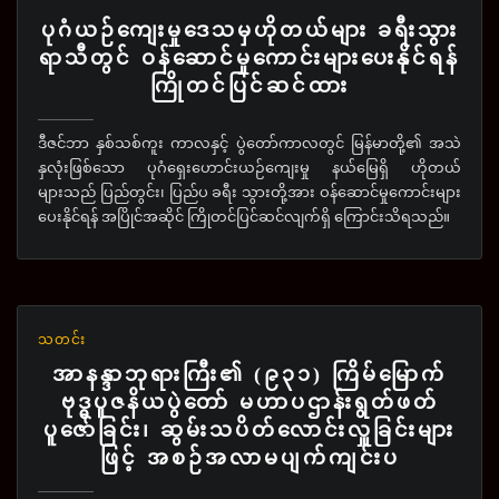
ပုဂံယဉ်ကျေးမှုဒေသမှဟိုတယ်များ ခရီးသွား
ရာသီတွင် ဝန်ဆောင်မှုကောင်းများပေးနိုင်ရန်
ကြိုတင်ပြင်ဆင်ထား
ဒီဇင်ဘာ နှစ်သစ်ကူး ကာလနှင့် ပွဲတော်ကာလတွင် မြန်မာတို့၏ အသဲ
နှလုံးဖြစ်သော ပုဂံရှေးဟောင်းယဉ်ကျေးမှု နယ်မြေရှိ ဟိုတယ်
များသည် ပြည်တွင်း၊ ပြည်ပ ခရီး သွားတို့အား ဝန်ဆောင်မှုကောင်းများ
ပေးနိုင်ရန် အပြိုင်အဆိုင် ကြိုတင်ပြင်ဆင်လျက်ရှိ ကြောင်းသိရသည်။
သတင်း
အာနန္ဒာဘုရားကြီး၏ (၉၃၁) ကြိမ်မြောက်
ဗုဒ္ဓပူဇနိယပွဲတော် မဟာပဌာန်းရွတ်ဖတ်
ပူဇော်ခြင်း၊ ဆွမ်းသပိတ်လောင်းလှူခြင်းများ
ဖြင့် အစဉ်အလာမပျက်ကျင်းပ