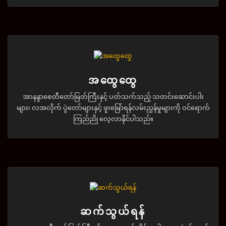
အထွေထွေ
အာနန္ဒာစေတီတော်မြတ်ကြီးနှင့် ပတ်သက်သည့် သတင်းဆောင်းပါး
များ၊ လအလိုက် ပွဲတော်များနှင့် ဖူးမြော်ရန်လမ်းညွှန်မှုများကို ဝင်ရောက်
ကြည်ညို လေ့လာနိုင်ပါသည်။
ဆက်သွယ်ရန်