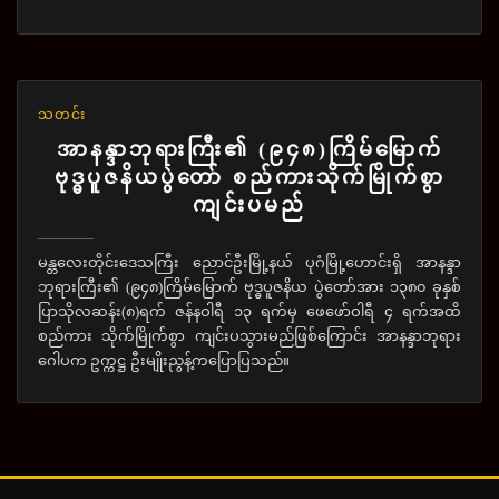
သတင်း
အာနန္ဒာဘုရားကြီး၏ (၉၄၈)ကြိမ်မြောက်
ဗုဒ္ဓပူဇနိယပွဲတော် စည်ကားသိုက်မြိုက်စွာ
ကျင်းပမည်
မန္တလေးတိုင်းဒေသကြီး ညောင်ဦးမြို့နယ် ပုဂံမြို့ဟောင်းရှိ အာနန္ဒာ
ဘုရားကြီး၏ (၉၄၈)ကြိမ်မြောက် ဗုဒ္ဓပူဇနိယ ပွဲတော်အား ၁၃၈၀ ခုနှစ်
ပြာသိုလဆန်း(၈)ရက် ဇန်နဝါရီ ၁၃ ရက်မှ ဖေဖော်ဝါရီ ၄ ရက်အထိ
စည်ကား သိုက်မြိုက်စွာ ကျင်းပသွားမည်ဖြစ်ကြောင်း အာနန္ဒာဘုရား
ဂေါပက ဥက္ကဋ္ဌ ဦးမျိုးညွန့်ကပြောပြသည်။