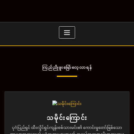
Skip
to
content
ကြည်ညိုဖူးမြော်လေ့လာရန်
သမိုင်းကြောင်း
ပုဂံပြည်ရှင် ထီးလှိုင်ရှင်ကျန်းစစ်သားမင်း၏ ကောင်းမှုတော်ဖြစ်သော