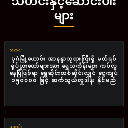
သတင်းနှင့်ဆောင်းပါး
များ
သတင်း
ပုဂံမြို့ဟောင်း အာနန္ဒာဘုရားကြီးရှိ မတ်ရပ်
ရုပ်ပွားတော်များအား ရွှေသင်္ကန်းများ ကပ်လှူ
နေပြီဖြစ်ရာ ရွှေဆိုင်းတစ်ဆိုင်းလျှင် ငွေကျပ်
၁၅၀၀၀၀ ဖြင့် ဆက်သွယ်လှူဒါန်း နိုင်မည်
သတင်း